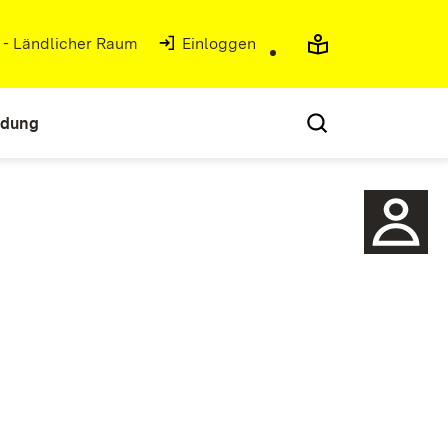
g - Ländlicher Raum
(Öffnet in neuem Fenster)
Einloggen
ldung