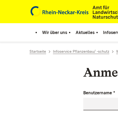
Amt für
Zum Inhalt springen
Landwirtsc
Naturschut
Wir über uns
Aktuelles
Infoser
Startseite
Infoservice Pflanzenbau/ -schutz
Anme
Benutzername
*