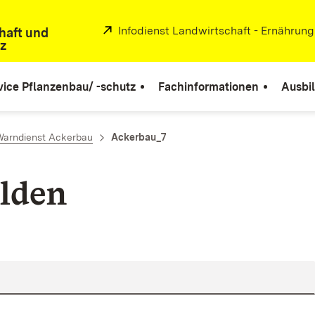
Extern:
Infodienst Landwirtschaft - Ernährun
haft und
z
vice Pflanzenbau/ -schutz
Fachinformationen
Ausbi
Warndienst Ackerbau
Ackerbau_7
lden