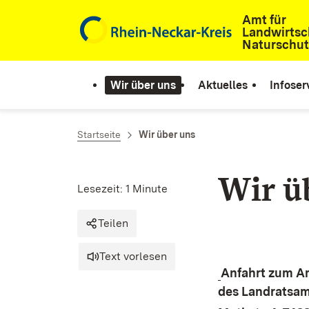
Amt für
Zum Inhalt springen
Landwirtsc
Naturschut
Wir über uns
Aktuelles
Infoser
Startseite
Wir über uns
Wir ü
Lesezeit: 1 Minute
Teilen
Text vorlesen
Anfahrt zum Am
des Landratsamt