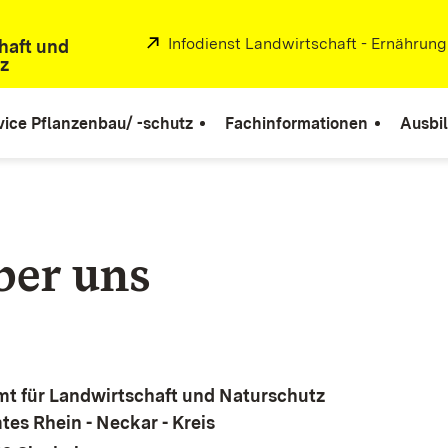
Extern:
Infodienst Landwirtschaft - Ernährun
haft und
z
vice Pflanzenbau/ -schutz
Fachinformationen
Ausbi
ber uns
t für Landwirtschaft und Naturschutz
es Rhein - Neckar - Kreis