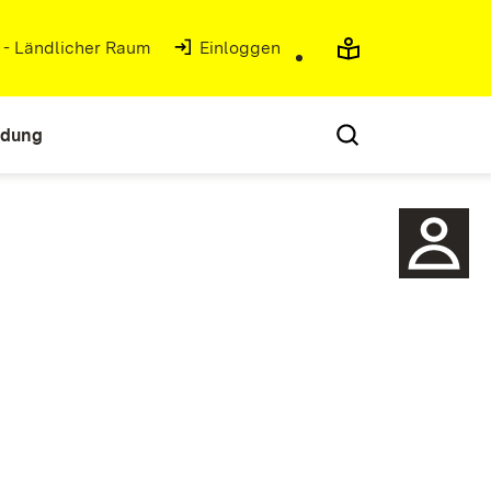
g - Ländlicher Raum
(Öffnet in neuem Fenster)
Einloggen
ldung