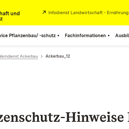
Extern:
Infodienst Landwirtschaft - Ernährun
haft und
z
vice Pflanzenbau/ -schutz
Fachinformationen
Ausbi
Warndienst Ackerbau
Ackerbau_12
zenschutz-Hinweise 