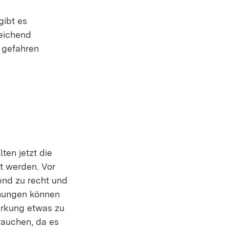
gibt es
reichend
 gefahren
ten jetzt die
t werden. Vor
end zu recht und
chungen können
irkung etwas zu
rauchen, da es