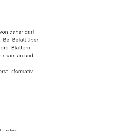
von daher darf
 Bei Befall über
drei Blättern
meinsam an und
rst informativ
l keine