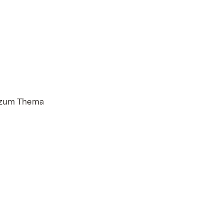
 zum Thema
bur / SBR