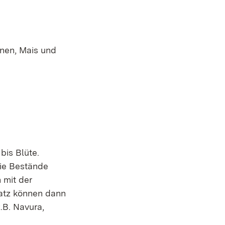
hnen, Mais und
bis Blüte.
die Bestände
 mit der
atz können dann
.B. Navura,