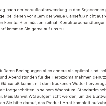
lag nach der Vorauflaufanwendung in den Sojabohnen 
äge, bei denen vor allem der weiße Gänsefuß nicht aus
n konnte. Hier müssen zeitnah Korrekturbehandlungen
arf kommen Sie gerne auf uns zu.
ußeren Bedingungen alles andere als optimal sind, soll
 und Abendstunden für die Herbizidmaßnahmen genutz
 Gänsefuß kommt mit dem trockenen Wetter hervorrag
weit fortgeschritten in seinem Wachstum. Standardmis
0 gr. Mais Banvel WG aufgemischt werden, um die Blattw
ten Sie bitte darauf, das Produkt Arrat komplett aufzub