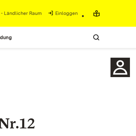
g - Ländlicher Raum
(Öffnet in neuem Fenster)
Einloggen
ldung
Nr.12