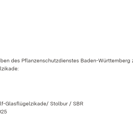
eiben des Pflanzenschutzdienstes Baden-Württemberg
lzikade:
t Schilf-Glasflügelzikade/ Stol
25