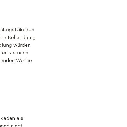
asflügelzikaden
eine Behandlung
ndlung würden
fen. Je nach
ommenden Woche
ikaden als
noch nicht