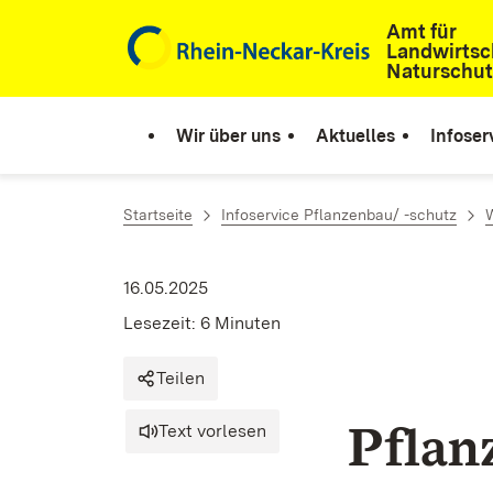
Amt für
Zum Inhalt springen
Landwirtsc
Naturschut
Wir über uns
Aktuelles
Infoser
Startseite
Infoservice Pflanzenbau/ -schutz
16.05.2025
Lesezeit: 6 Minuten
Teilen
Pflan
Text vorlesen