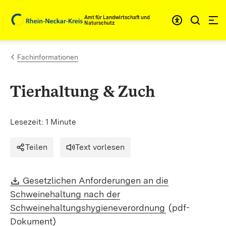
Zum Inhalt springen
Amt für Landwirtschaft und
Naturschutz
Fachinformationen
Tierhaltung
& Zuch
Lesezeit: 1 Minute
Teilen
Text vorlesen
Download:
Gesetzlichen Anforderungen an die
Schweinehaltung nach der
(Öffnet in neu
Schweinehaltungshygieneverordnung
(pdf-
Dokument)