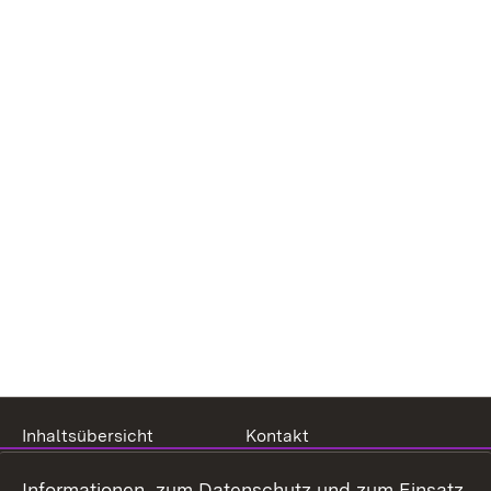
Inhaltsübersicht
Kontakt
Datenschutz
Erklärung zur
Informationen zum Datenschutz und zum Einsatz